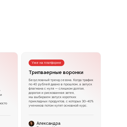
Уже на платформе
Трипваерные воронки
Безусловный тренд сезона. Когда трафик
по 40 рублей давно в прошлом, а запуск
флагмана с нуля — слишком долгая,
е
дорогая и рискованная затея,
ии
мы выбираем запуск коротких
прикладных продуктов, с которых 30-40%
осто
учеников потом купят основной курс.
Александра