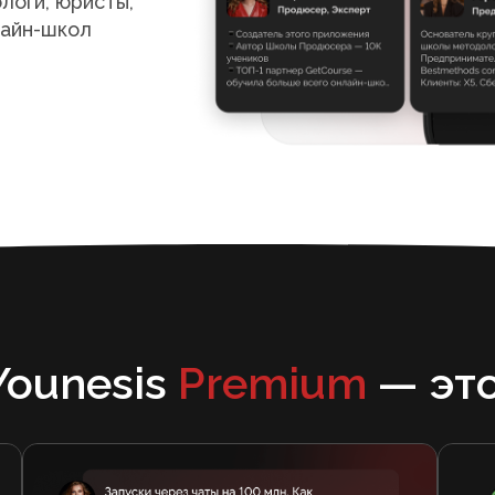
логи, юристы,
лайн-школ
Younesis
Premium
— это