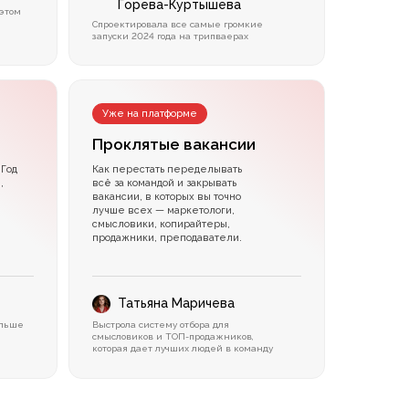
Горева-Куртышева
 этом
Спроектировала все самые громкие
запуски 2024 года на трипваерах
Уже на платформе
Проклятые вакансии
 Год
Как перестать переделывать
,
всё за командой и закрывать
вакансии, в которых вы точно
лучше всех — маркетологи,
смысловики, копирайтеры,
продажники, преподаватели.
Татьяна Маричева
ольше
Выстрола систему отбора для
смысловиков и ТОП-продажников,
которая дает лучших людей в команду