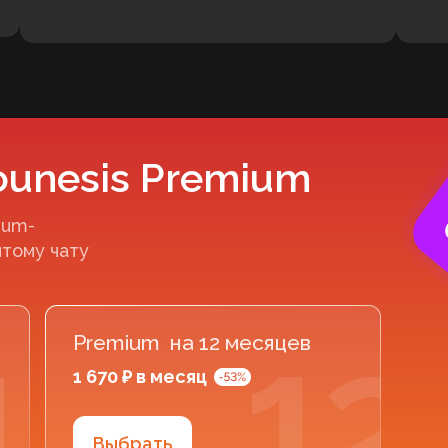
ounesis Premium
ium-
ытому чату
Premium на 12 месяцев
1 670 ₽ в месяц
Выбрать