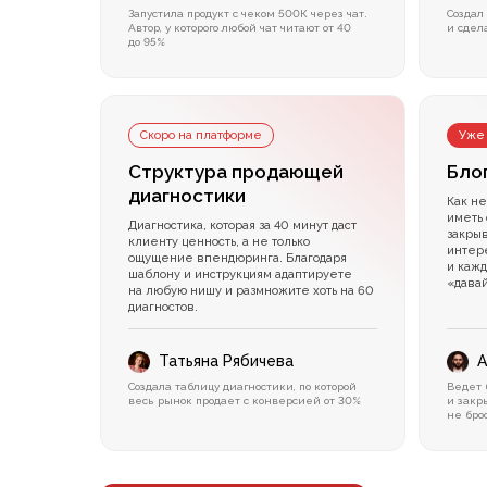
Запустила продукт с чеком 500К через чат.
Создал
Автор, у которого любой чат читают от 40
и сдел
до 95%
Скоро на платформе
Уже
Структура продающей
Бло
диагностики
Как не
иметь 
Диагностика, которая за 40 минут даст
закрыв
клиенту ценность, а не только
интер
ощущение впендюринга. Благодаря
и каж
шаблону и инструкциям адаптируете
«дава
на любую нишу и размножите хоть на 60
диагностов.
Татьяна Рябичева
А
Создала таблицу диагностики, по которой
Ведет 
весь рынок продает с конверсией от 30%
и закр
не бро