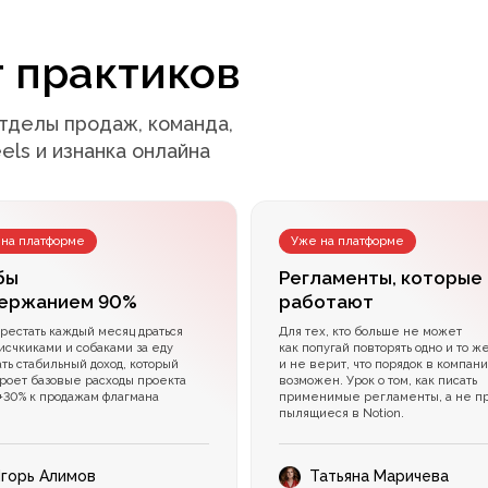
 практиков
отделы продаж, команда,
eels и изнанка онлайна
 на платформе
Уже на платформе
бы
Регламенты, которые
держанием 90%
работают
рестать каждый месяц драться
Для тех, кто больше не может
исчкиками и собаками за еду
как попугай повторять одно и то ж
ать стабильный доход, который
и не верит, что порядок в компан
роет базовые расходы проекта
возможен. Урок о том, как писать
 +30% к продажам флагмана
применимые регламенты, а не пр
пылящиеся в Notion.
горь Алимов
Татьяна Маричева