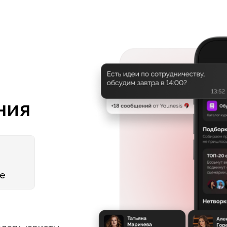
ния
те