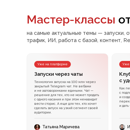
Мастер-классы
от
на самые актуальные темы — запуски, 
трафик, ИИ, работа с базой, контент, R
Уже на платформе
Уже
Запуски через чаты
Клу
с у
Технология запуска на 100 млн через
закрытый Telegram чат. Не вебами
Как пе
и не автоворонками едиными. Чат —
с подп
решение для тех, кто не может продать
и созд
с одного касания и при этом ненавидит
перек
вести сторис. А еще для тех, кто хочет
и дать
сделать запуск на узкий сегмент своей
аудитории.
Татьяна Маричева
И