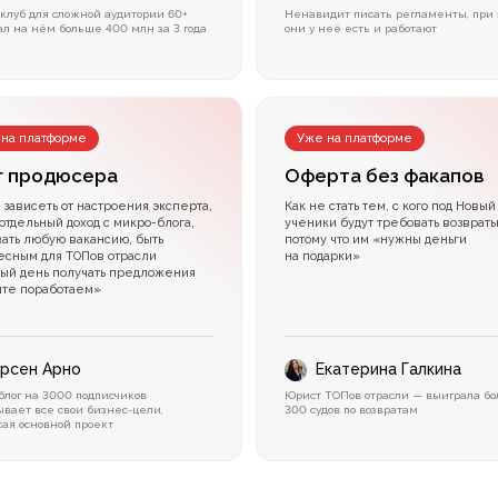
 клуб для сложной аудитории 60+
Ненавидит писать регламенты, при
ал на нём больше 400 млн за 3 года
они у неё есть и работают
 на платформе
Уже на платформе
г продюсера
Оферта без факапов
 зависеть от настроения эксперта,
Как не стать тем, с кого под Новый
отдельный доход с микро-блога,
ученики будут требовать возвраты
ать любую вакансию, быть
потому что им «нужны деньги
есным для ТОПов отрасли
на подарки»
дый день получать предложения
йте поработаем»
рсен Арно
Екатерина Галкина
блог на 3000 подписчиков
Юрист ТОПов отрасли — выиграла б
ывает все свои бизнес-цели,
300 судов по возвратам
сая основной проект